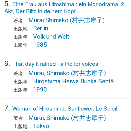
5.
Eine Frau aus Hiroshima : ein Monodrama. 2.
Akt, Der Blitz in deinem Kopf
Murai Shimako
(村井志摩子)
著者:
Berlin
出版地:
Volk und Welt
出版年:
1985
出版年:
6.
That day it rained : a trio for voices
Murai, Shimako
(村井志摩子)
著者:
Hiroshima Heiwa Bunka Sentā
出版年:
1990
出版年:
7.
Woman of Hiroshima. Sunflower. Le Soleil
Murai, Shimako
(村井志摩子)
著者:
Tokyo
出版地: