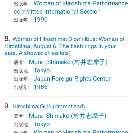
Woman of Hiroshima Performance
出版年:
committee International Section
1990
出版年:
8.
Woman of Hiroshima:(3 omnibus: Woman of
Hiroshima, August 6. The flash rings in your
ears. A shower of leaflets)
Murai, Shimako
(村井志摩子)
著者:
Tokyo
出版地:
Japan Foreign-Rights Center
出版年:
1986
出版年:
9.
Hiroshima Girls (dramatized)
Murai Shimako
(村井志摩子)
著者:
Tokyo
出版地:
Woman of Hiroshima Performance
出版年: