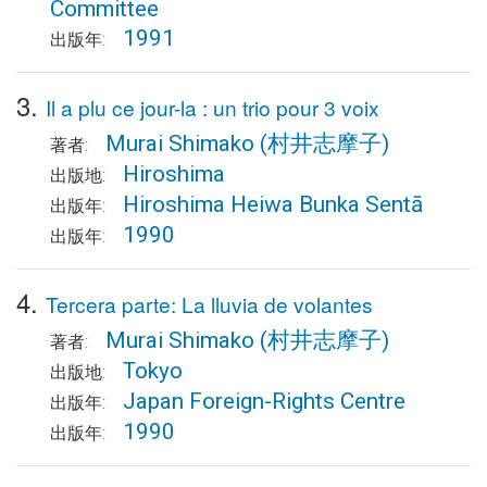
Committee
1991
出版年:
3.
Il a plu ce jour-la : un trio pour 3 voix
Murai Shimako
(村井志摩子)
著者:
Hiroshima
出版地:
Hiroshima Heiwa Bunka Sentā
出版年:
1990
出版年:
4.
Tercera parte: La lluvia de volantes
Murai Shimako
(村井志摩子)
著者:
Tokyo
出版地:
Japan Foreign-Rights Centre
出版年:
1990
出版年: