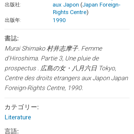
aux Japon
(
Japan Foreign-
出版社:
Rights Centre
)
1990
出版年:
書誌:
Murai Shimako 村井志摩子.
Femme
d'Hiroshima. Partie 3, Une pluie de
prospectus . 広島の女・八月六日
Tokyo,
Centre des droits etrangers aux Japon Japan
Foreign-Rights Centre, 1990.
カテゴリー:
Literature
言語: