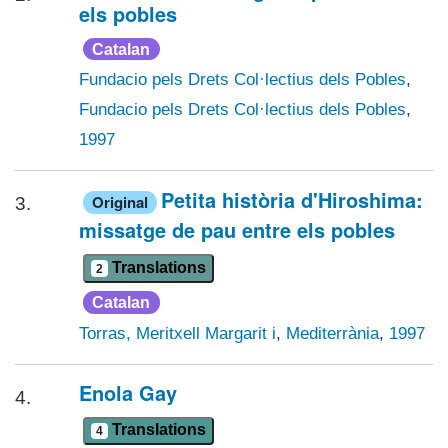
els pobles
Catalan
Fundacio pels Drets Col·lectius dels Pobles
,
Fundacio pels Drets Col·lectius dels Pobles
,
1997
Petita història d'Hiroshima:
Original
3.
missatge de pau entre els pobles
Translations
2
Catalan
Torras, Meritxell Margarit i
,
Mediterrània
,
1997
Enola Gay
4.
Translations
4