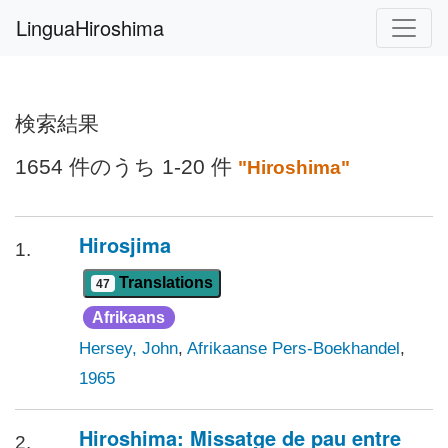
LinguaHiroshima
検索結果
1654 件のうち 1-20 件
"Hiroshima"
Hirosjima
1.
Translations
47
Afrikaans
Hersey, John
,
Afrikaanse Pers-Boekhandel
,
1965
Hiroshima: Missatge de pau entre
2.