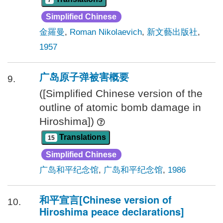
Simplified Chinese
金羅曼
,
Roman Nikolaevich
,
新文藝出版社
,
1957
广岛原子弹被害概要
9.
([Simplified Chinese version of the
outline of atomic bomb damage in
Hiroshima])
Translations
15
Simplified Chinese
广岛和平纪念馆
,
广岛和平纪念馆
,
1986
和平宣言[Chinese version of
10.
Hiroshima peace declarations]