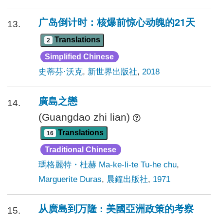
广岛倒计时：核爆前惊心动魄的21天
13.
Translations
2
Simplified Chinese
史蒂芬·沃克
,
新世界出版社
,
2018
廣島之戀
14.
(Guangdao zhi lian)
Translations
16
Traditional Chinese
瑪格麗特・杜赫 Ma-ke-li-te Tu-he chu
,
Marguerite Duras
,
晨鐘出版社
,
1971
从廣島到万隆 : 美國亞洲政策的考察
15.