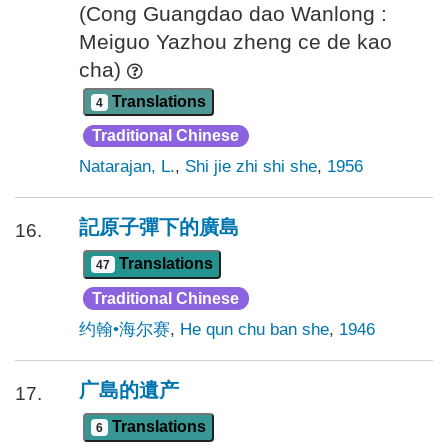
(Cong Guangdao dao Wanlong :
Meiguo Yazhou zheng ce de kao
cha)
Translations
4
Traditional Chinese
Natarajan, L.
,
Shi jie zhi shi she
,
1956
記原子彈下的廣島
16.
Translations
47
Traditional Chinese
约翰•海尔赛
,
He qun chu ban she
,
1946
广島的遺产
17.
Translations
6