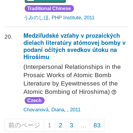
Traditional Chinese
うみのしほ
,
PHP Institute
,
2011
Medziľudské vzťahy v prozaických
20.
dielach literatúry atómovej bomby v
podaní očitých svedkov útoku na
Hirošimu
(Interpersonal Relationships in the
Prosaic Works of Atomic Bomb
Literature by Eyewitnesses of the
Atomic Bombing of Hiroshima)
Czech
Chovanová, Diana
,
,
2011
前のページ
1
2
3
...
83