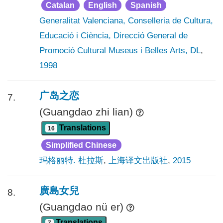
Catalan
English
Spanish
Generalitat Valenciana, Conselleria de Cultura,
Educació i Ciència, Direcció General de
Promoció Cultural Museus i Belles Arts, DL
,
1998
广岛之恋
7.
(Guangdao zhi lian)
Translations
16
Simplified Chinese
玛格丽特. 杜拉斯
,
上海译文出版社
,
2015
廣島女兒
8.
(Guangdao nü er)
Translations
7