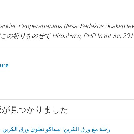
rander.
Papperstranans Resa: Sadakos önskan lev
さだこの祈りをのせて
Hiroshima, PHP Institute, 201
ture
訳版が見つかりました
رحلة مع ورق الكرين: سداكو تطوي ورق الكرين ع