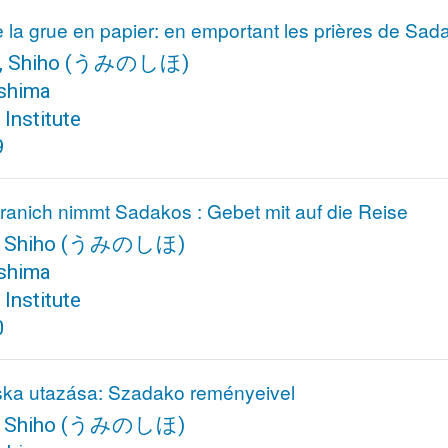
 la grue en papier: en emportant les prières de Sad
, Shiho
(うみのしほ)
shima
Institute
9
ranich nimmt Sadakos : Gebet mit auf die Reise
 Shiho
(うみのしほ)
shima
Institute
0
ska utazása: Szadako reményeivel
 Shiho
(うみのしほ)