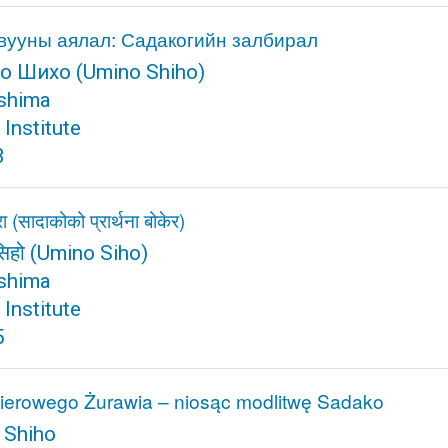
вууны аялал: Садакогийн залбирал
о Шихо
(Umino Shiho)
shima
Institute
3
ा (सादाकोको प्रार्थना बोकेर)
िहो
(Umino Siho)
shima
Institute
5
ierowego Żurawia – niosąc modlitwę Sadako
 Shiho