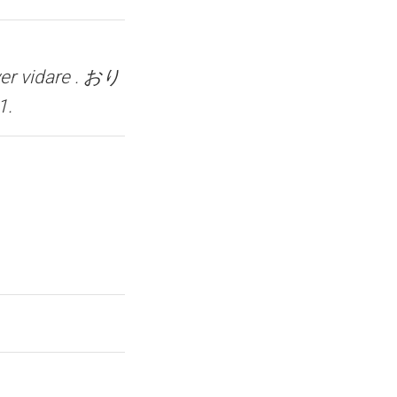
er vidare . おり
1.