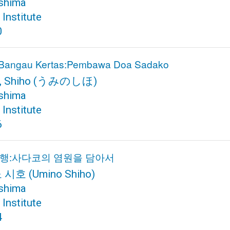
shima
Institute
0
 Bangau Kertas:Pembawa Doa Sadako
, Shiho
(うみのしほ)
shima
Institute
6
행:사다코의 염원을 담아서
 시호
(Umino Shiho)
shima
Institute
4