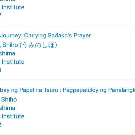
Institute
7
Journey: Carrying Sadako's Prayer
, Shiho
(うみのしほ)
shima
Institute
4
bay ng Papel na Tsuru : Pagpapatuloy ng Panalangi
 Shiho
shima
Institute
2