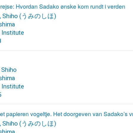
 rejse: Hvordan Sadako ønske kom rundt i verden
, Shiho
(うみのしほ)
shima
Institute
8
 Shiho
shima
Institute
5
het papieren vogeltje. Het doorgeven van Sadako’s
, Shiho
(うみのしほ)
shima