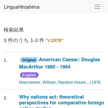
LinguaHiroshima
検索結果
3 件のうち 1-3 件
"c1978"
American Caesar: Douglas
Original
1.
MacArthur 1880 - 1964
English
Manchester, William
,
Random House
,
c1978
Why nations act: theoretical
2.
perspectives for comparative foreign