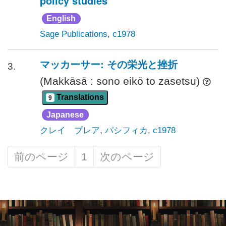
policy studies
English
Sage Publications
,
c1978
マッカーサー: その栄光と挫折
3.
(Makkāsā : sono eikō to zasetsu)
Translations
9
Japanese
クレイ ブレア
,
パシフィカ
,
c1978
前のページ
1
次のページ