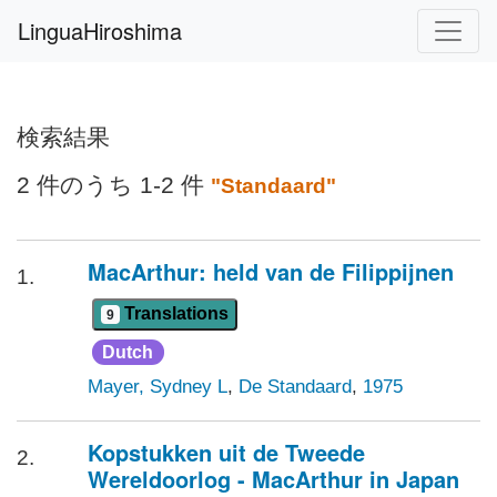
LinguaHiroshima
検索結果
2 件のうち 1-2 件
"Standaard"
MacArthur: held van de Filippijnen
1.
Translations
9
Dutch
Mayer, Sydney L
,
De Standaard
,
1975
Kopstukken uit de Tweede
2.
Wereldoorlog - MacArthur in Japan