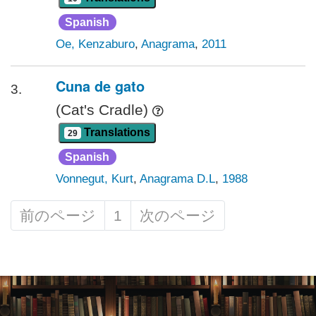
Spanish
Oe, Kenzaburo
,
Anagrama
,
2011
Cuna de gato
3.
(Cat's Cradle)
Translations
29
Spanish
Vonnegut, Kurt
,
Anagrama D.L
,
1988
前のページ
1
次のページ