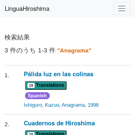
LinguaHiroshima
検索結果
3 件のうち 1-3 件
"Anagrama"
Pálida luz en las colinas
1.
Translations
19
Spanish
Ishiguro, Kazuo
,
Anagrama
,
1998
Cuadernos de Hiroshima
2.
Translations
10