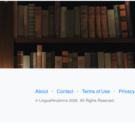
About
⋅
Contact
⋅
Terms of Use
⋅
Privacy
© LinguaHiroshima 2026. All Rights Reserved.