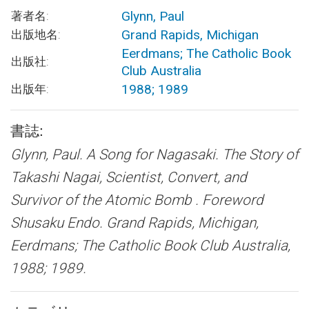
Glynn, Paul
著者名:
Grand Rapids, Michigan
出版地名:
Eerdmans; The Catholic Book
出版社:
Club Australia
1988; 1989
出版年:
書誌:
Glynn, Paul.
A Song for Nagasaki. The Story of
Takashi Nagai, Scientist, Convert, and
Survivor of the Atomic Bomb .
Foreword
Shusaku Endo. Grand Rapids, Michigan,
Eerdmans; The Catholic Book Club Australia,
1988; 1989.