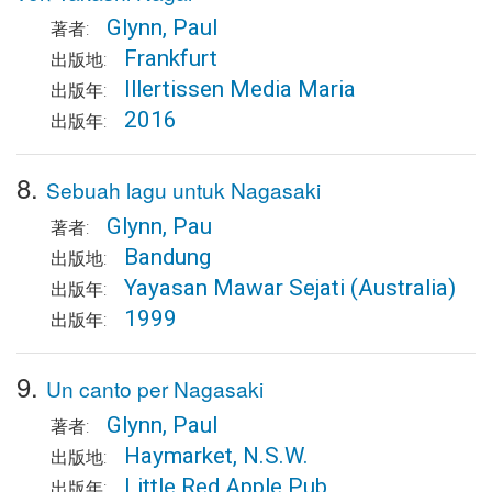
Glynn, Paul
著者:
Frankfurt
出版地:
Illertissen Media Maria
出版年:
2016
出版年:
8.
Sebuah lagu untuk Nagasaki
Glynn, Pau
著者:
Bandung
出版地:
Yayasan Mawar Sejati (Australia)
出版年:
1999
出版年:
9.
Un canto per Nagasaki
Glynn, Paul
著者:
Haymarket, N.S.W.
出版地:
Little Red Apple Pub
出版年: