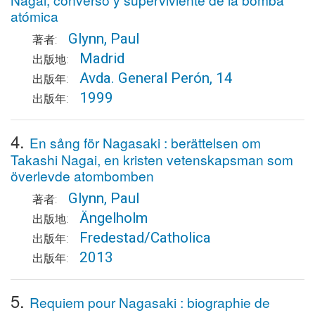
atómica
Glynn, Paul
著者:
Madrid
出版地:
Avda. General Perón, 14
出版年:
1999
出版年:
4.
En sång för Nagasaki : berättelsen om
Takashi Nagai, en kristen vetenskapsman som
överlevde atombomben
Glynn, Paul
著者:
Ängelholm
出版地:
Fredestad/Catholica
出版年:
2013
出版年:
5.
Requiem pour Nagasaki : biographie de