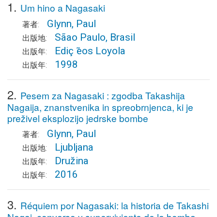
1.
Um hino a Nagasaki
Glynn, Paul
著者:
Sãao Paulo, Brasil
出版地:
Ediç ̃eos Loyola
出版年:
1998
出版年:
2.
Pesem za Nagasaki : zgodba Takashija
Nagaija, znanstvenika in spreobrnjenca, ki je
preživel eksplozijo jedrske bombe
Glynn, Paul
著者:
Ljubljana
出版地:
Družina
出版年:
2016
出版年:
3.
Réquiem por Nagasaki: la historia de Takashi
Nagai, converso y superviviente de la bomba