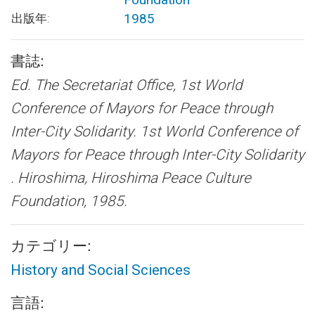
1985
出版年:
書誌:
Ed. The Secretariat Office, 1st World
Conference of Mayors for Peace through
Inter-City Solidarity.
1st World Conference of
Mayors for Peace through Inter-City Solidarity
.
Hiroshima, Hiroshima Peace Culture
Foundation, 1985.
カテゴリー:
History and Social Sciences
言語: