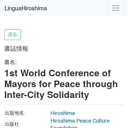
LinguaHiroshima
戻る
書誌情報
書名:
1st World Conference of
Mayors for Peace through
Inter-City Solidarity
Hiroshima
出版地名:
Hiroshima Peace Culture
出版社:
Foundation