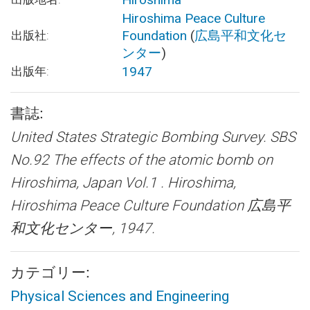
Hiroshima Peace Culture
Foundation
(
広島平和文化セ
出版社:
ンター
)
1947
出版年:
書誌:
United States Strategic Bombing Survey.
SBS
No.92 The effects of the atomic bomb on
Hiroshima, Japan Vol.1 .
Hiroshima,
Hiroshima Peace Culture Foundation 広島平
和文化センター, 1947.
カテゴリー:
Physical Sciences and Engineering