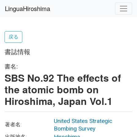
LinguaHiroshima
戻る
書誌情報
書名:
SBS No.92 The effects of
the atomic bomb on
Hiroshima, Japan Vol.1
United States Strategic
著者名:
Bombing Survey
Hiroshima
出版地名: