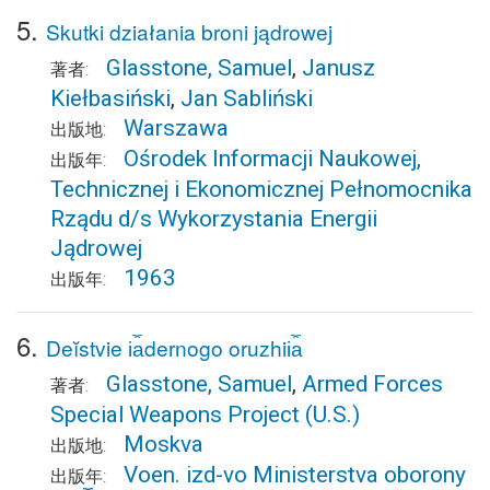
5.
Skutki działania broni jądrowej
Glasstone, Samuel
,
Janusz
著者:
Kiełbasiński
,
Jan Sabliński
Warszawa
出版地:
Ośrodek Informacji Naukowej,
出版年:
Technicznej i Ekonomicznej Pełnomocnika
Rządu d/s Wykorzystania Energii
Jądrowej
1963
出版年:
6.
Deĭstvie i︠a︡dernogo oruzhii︠a︡
Glasstone, Samuel
,
Armed Forces
著者:
Special Weapons Project (U.S.)
Moskva
出版地:
Voen. izd-vo Ministerstva oborony
出版年: