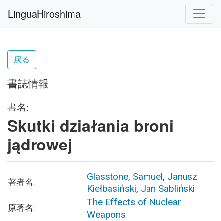
LinguaHiroshima
戻る
書誌情報
書名:
Skutki działania broni
jądrowej
Glasstone, Samuel
,
Janusz
著者名:
Kiełbasiński
,
Jan Sabliński
The Effects of Nuclear
原著名:
Weapons