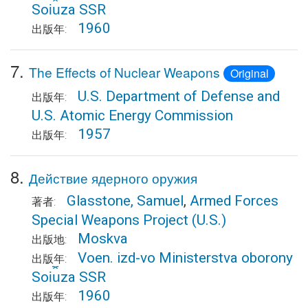
Soi︠u︡za SSR
1960
出版年:
7.
The Effects of Nuclear Weapons
Original
U.S. Department of Defense and
出版年:
U.S. Atomic Energy Commission
1957
出版年:
8.
Действие ядерного оружия
Glasstone, Samuel
,
Armed Forces
著者:
Special Weapons Project (U.S.)
Moskva
出版地:
Voen. izd-vo Ministerstva oborony
出版年:
Soi︠u︡za SSR
1960
出版年: