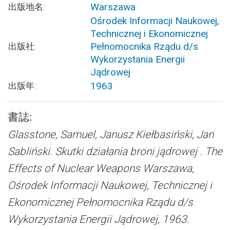
Warszawa
出版地名:
Ośrodek Informacji Naukowej,
Technicznej i Ekonomicznej
Pełnomocnika Rządu d/s
出版社:
Wykorzystania Energii
Jądrowej
1963
出版年:
書誌:
Glasstone, Samuel, Janusz Kiełbasiński, Jan
Sabliński.
Skutki działania broni jądrowej . The
Effects of Nuclear Weapons
Warszawa,
Ośrodek Informacji Naukowej, Technicznej i
Ekonomicznej Pełnomocnika Rządu d/s
Wykorzystania Energii Jądrowej, 1963.