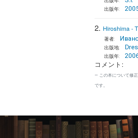
S.l.
出版年:
200
出版年:
2.
Hiroshima - 
Ивано
著者:
Dre
出版地:
200
出版年:
コメント:
この本について修正
です。