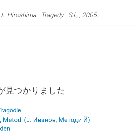
J..
Hiroshima - Tragedy .
S.l., , 2005.
版が見つかりました
Tragödie
, Metodi
(J. Иванов, Методи Й)
sden