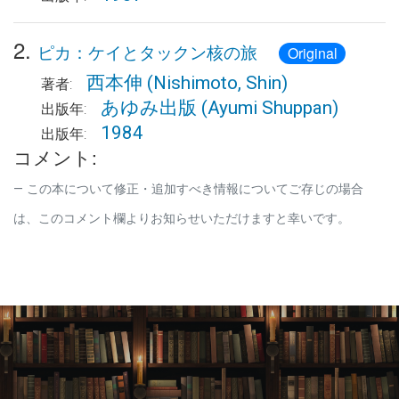
2.
ピカ：ケイとタックン核の旅
Original
西本伸
(Nishimoto, Shin)
著者:
あゆみ出版
(Ayumi Shuppan)
出版年:
1984
出版年:
コメント:
この本について修正・追加すべき情報についてご存じの場合
は、このコメント欄よりお知らせいただけますと幸いです。