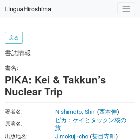
LinguaHiroshima
戻る
書誌情報
書名:
PIKA: Kei & Takkun’s
Nuclear Trip
Nishimoto, Shin
(
西本伸
)
著者名:
ピカ：ケイとタックン核の
原著名:
旅
Jimokuji-cho
(
甚目寺町
)
出版地名: