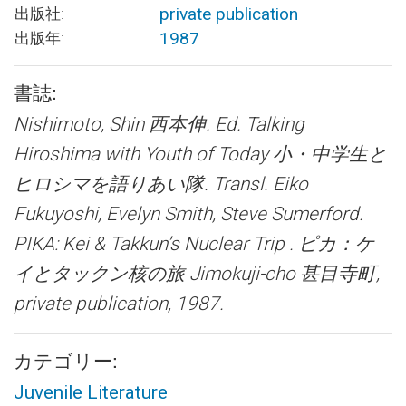
private publication
出版社:
1987
出版年:
書誌:
Nishimoto, Shin 西本伸. Ed. Talking
Hiroshima with Youth of Today 小・中学生と
ヒロシマを語りあい隊. Transl. Eiko
Fukuyoshi, Evelyn Smith, Steve Sumerford.
PIKA: Kei & Takkun’s Nuclear Trip . ピカ：ケ
イとタックン核の旅
Jimokuji-cho 甚目寺町,
private publication, 1987.
カテゴリー:
Juvenile Literature