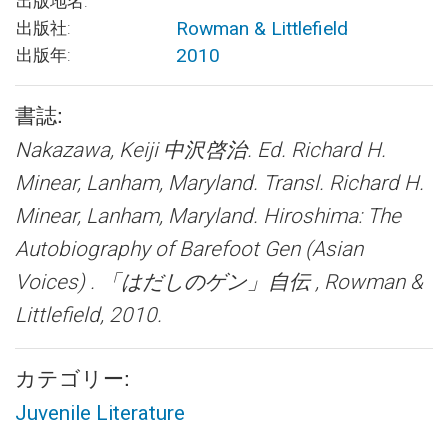
出版地名:
Rowman & Littlefield
出版社:
2010
出版年:
書誌:
Nakazawa, Keiji 中沢啓治. Ed. Richard H.
Minear, Lanham, Maryland. Transl. Richard H.
Minear, Lanham, Maryland.
Hiroshima: The
Autobiography of Barefoot Gen (Asian
Voices) . 「はだしのゲン」自伝
, Rowman &
Littlefield, 2010.
カテゴリー:
Juvenile Literature