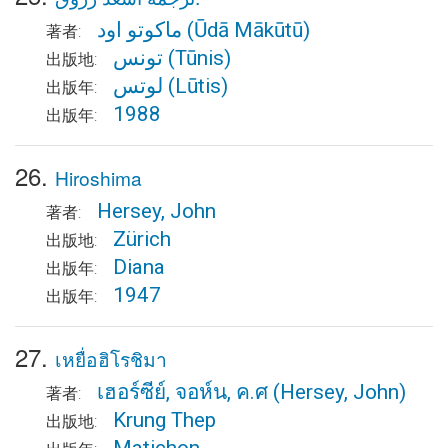
ماكوتو اود
(Ūdā Mākūtū)
著者:
تونس
(Tūnis)
出版地:
لوتس
(Lūtis)
出版年:
1988
出版年:
26.
Hiroshima
Hersey, John
著者:
Zürich
出版地:
Diana
出版年:
1947
出版年:
27.
เหยื่อฮิโรชิมา
เฮอร์ซีย์, จอห์น, ค.ศ
(Hersey, John)
著者:
Krung Thep
出版地: