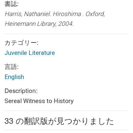
書誌:
Harris, Nathaniel.
Hiroshima .
Oxford,
Heinemann Library, 2004.
カテゴリー:
Juvenile Literature
言語:
English
Description:
Sereal Witness to History
33 の翻訳版が見つかりました