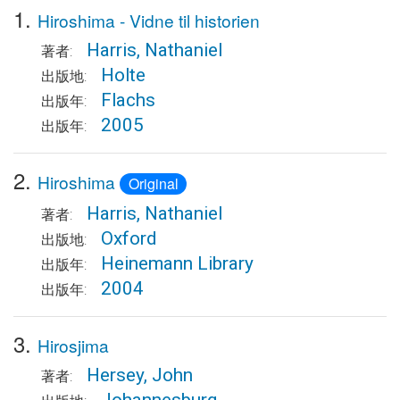
1.
Hiroshima - Vidne til historien
Harris, Nathaniel
著者:
Holte
出版地:
Flachs
出版年:
2005
出版年:
2.
Hiroshima
Original
Harris, Nathaniel
著者:
Oxford
出版地:
Heinemann Library
出版年:
2004
出版年:
3.
Hirosjima
Hersey, John
著者: