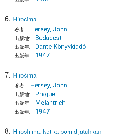
6.
Hirosima
Hersey, John
著者:
Budapest
出版地:
Dante Könyvkiadó
出版年:
1947
出版年:
7.
Hirošima
Hersey, John
著者:
Prague
出版地:
Melantrich
出版年:
1947
出版年:
8.
Hiroshima: ketika bom dijatuhkan