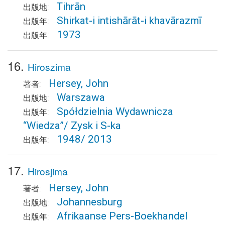
Tihrān
出版地:
Shirkat-i intishārāt-i khavārazmī
出版年:
1973
出版年:
16.
Hiroszima
Hersey, John
著者:
Warszawa
出版地:
Spółdzielnia Wydawnicza
出版年:
“Wiedza”/ Zysk i S-ka
1948/ 2013
出版年:
17.
Hirosjima
Hersey, John
著者:
Johannesburg
出版地:
Afrikaanse Pers-Boekhandel
出版年: