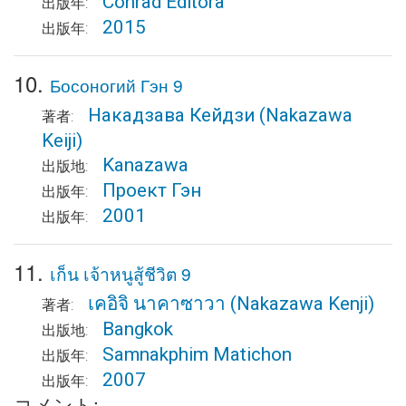
Conrad Editora
出版年:
2015
出版年:
10.
Босоногий Гэн 9
Накадзава Кейдзи
(Nakazawa
著者:
Keiji)
Kanazawa
出版地:
Проект Гэн
出版年:
2001
出版年:
11.
เก็น เจ้าหนูสู้ชีวิต 9
เคอิจิ นาคาซาวา
(Nakazawa Kenji)
著者:
Bangkok
出版地:
Samnakphim Matichon
出版年:
2007
出版年:
コメント: