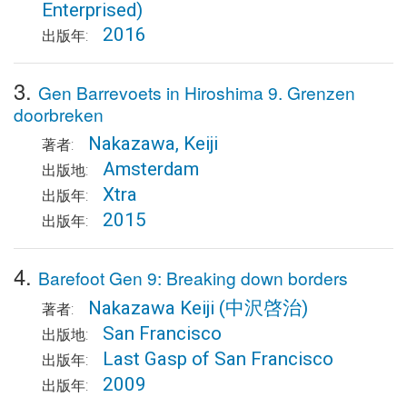
Enterprised)
2016
出版年:
3.
Gen Barrevoets in Hiroshima 9. Grenzen
doorbreken
Nakazawa, Keiji
著者:
Amsterdam
出版地:
Xtra
出版年:
2015
出版年:
4.
Barefoot Gen 9: Breaking down borders
Nakazawa Keiji
(中沢啓治)
著者:
San Francisco
出版地:
Last Gasp of San Francisco
出版年:
2009
出版年: