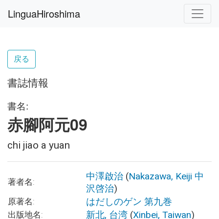
LinguaHiroshima
戻る
書誌情報
書名:
赤腳阿元09
chi jiao a yuan
中澤啟治
(
Nakazawa, Keiji
中
著者名:
沢啓治
)
はだしのゲン 第九巻
原著名:
新北, 台湾
(
Xinbei, Taiwan
)
出版地名: