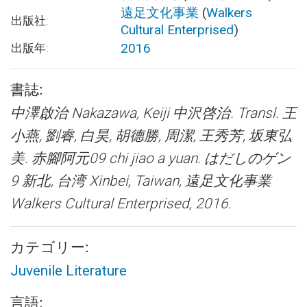
遠足文化事業
(
Walkers
出版社:
Cultural Enterprised
)
2016
出版年:
書誌:
中澤啟治 Nakazawa, Keiji 中沢啓治. Transl. 王
小燕, 劉睿, 白昊, 胡德勝, 周潔, 王秀芳, 坂東弘
美.
赤腳阿元09 chi jiao a yuan. はだしのゲン
9
新北, 台湾 Xinbei, Taiwan, 遠足文化事業
Walkers Cultural Enterprised, 2016.
カテゴリー:
Juvenile Literature
言語: