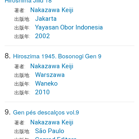
Nakazawa Keiji
著者:
Jakarta
出版地:
Yayasan Obor Indonesia
出版年:
2002
出版年:
8.
Hiroszima 1945. Bosonogi Gen 9
Nakazawa Keiji
著者:
Warszawa
出版地:
Waneko
出版年:
2010
出版年:
9.
Gen pés descalços vol.9
Nakazawa Keiji
著者:
São Paulo
出版地: