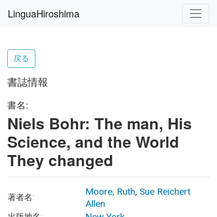
LinguaHiroshima
戻る
書誌情報
書名:
Niels Bohr: The man, His
Science, and the World
They changed
Moore, Ruth
,
Sue Reichert
著者名:
Allen
New York
出版地名: