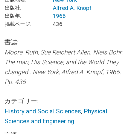
Alfred A. Knopf
出版社:
1966
出版年:
436
掲載ページ:
書誌:
Moore, Ruth, Sue Reichert Allen.
Niels Bohr:
The man, His Science, and the World They
changed .
New York, Alfred A. Knopf, 1966.
Pp. 436
カテゴリー:
History and Social Sciences
,
Physical
Sciences and Engineering