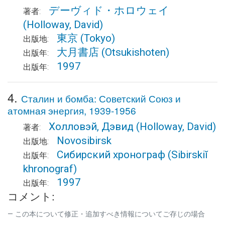
デーヴィド・ホロウェイ
著者:
(Holloway, David)
東京
(Tokyo)
出版地:
大月書店
(Otsukishoten)
出版年:
1997
出版年:
4.
Сталин и бомба: Советский Союз и
атомная энергия, 1939-1956
Холловэй, Дэвид
(Holloway, David)
著者:
Novosibirsk
出版地:
Сибирский хронограф
(Sibirskiĭ
出版年:
khronograf)
1997
出版年:
コメント:
この本について修正・追加すべき情報についてご存じの場合