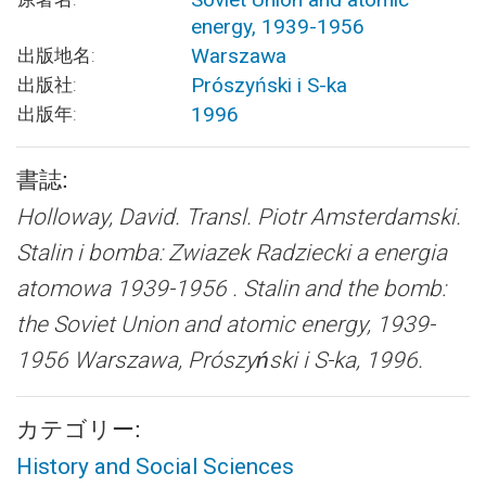
energy, 1939-1956
Warszawa
出版地名:
Prószyński i S-ka
出版社:
1996
出版年:
書誌:
Holloway, David. Transl. Piotr Amsterdamski.
Stalin i bomba: Zwiazek Radziecki a energia
atomowa 1939-1956 . Stalin and the bomb:
the Soviet Union and atomic energy, 1939-
1956
Warszawa, Prószyński i S-ka, 1996.
カテゴリー:
History and Social Sciences