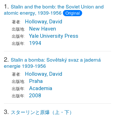
1.
Stalin and the bomb: the Soviet Union and
atomic energy, 1939-1956
Original
Holloway, David
著者:
New Haven
出版地:
Yale University Press
出版年:
1994
出版年:
2.
Stalin a bomba: Sovětský svaz a jaderná
energie 1939-1956
Holloway, David
著者:
Praha
出版地:
Academia
出版年:
2008
出版年:
3.
スターリンと原爆（上・下）