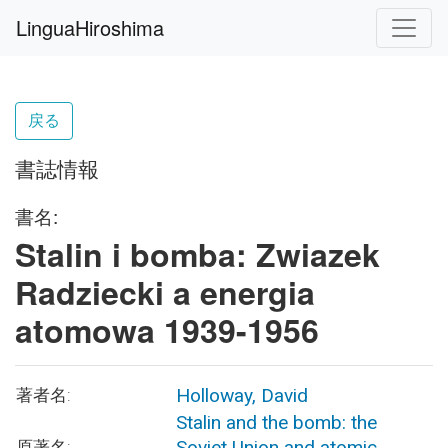
LinguaHiroshima
戻る
書誌情報
書名:
Stalin i bomba: Zwiazek
Radziecki a energia
atomowa 1939-1956
Holloway, David
著者名:
Stalin and the bomb: the
Soviet Union and atomic
原著名: