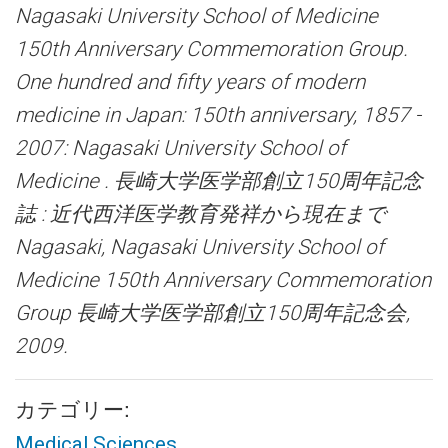
Nagasaki University School of Medicine
150th Anniversary Commemoration Group.
One hundred and fifty years of modern
medicine in Japan: 150th anniversary, 1857 -
2007: Nagasaki University School of
Medicine . 長崎大学医学部創立150周年記念
誌 : 近代西洋医学教育発祥から現在まで
Nagasaki, Nagasaki University School of
Medicine 150th Anniversary Commemoration
Group 長崎大学医学部創立150周年記念会,
2009.
カテゴリー:
Medical Sciences