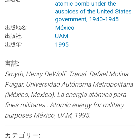
atomic bomb under the
auspices of the United States
government, 1940-1945
México
出版地名:
UAM
出版社:
1995
出版年:
書誌:
Smyth, Henry DeWolf. Transl. Rafael Molina
Pulgar, Universidad Autónoma Metropolitana
(México, Mexico).
La energía atómica para
fines militares . Atomic energy for military
purposes
México, UAM, 1995.
カテゴリー: