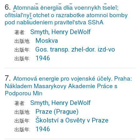
6.
Atomnai︠a︡ ėnergii︠a︡ dli︠a︡ voennykh t︠s︡eleĭ;
ofit︠s︡ialʹnyĭ otchet o razrabotke atomnoi bomby
pod nabli︠u︡deniem pravitelʹstva SShA
Smyth, Henry DeWolf
著者:
Moskva
出版地:
Gos. transp. zhel-dor. izd-vo
出版年:
1946
出版年:
7.
Atomová energie pro vojenské účely. Praha:
Nákladem Masarykovy Akademie Práce s
Podporou Min
Smyth, Henry DeWolf
著者:
Praze
(Prague)
出版地:
Školství a Osvěty v Praze
出版年:
1946
出版年: