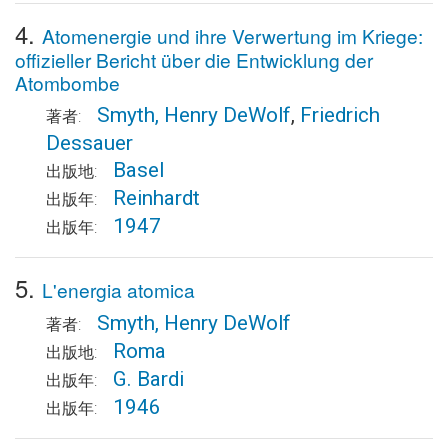
4.
Atomenergie und ihre Verwertung im Kriege:
offizieller Bericht über die Entwicklung der
Atombombe
Smyth, Henry DeWolf
,
Friedrich
著者:
Dessauer
Basel
出版地:
Reinhardt
出版年:
1947
出版年:
5.
L'energia atomica
Smyth, Henry DeWolf
著者:
Roma
出版地:
G. Bardi
出版年:
1946
出版年: