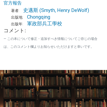
官方報告
史邁斯
(Smyth, Henry DeWolf)
著者:
Chongqing
出版地:
軍政部兵工學校
出版年:
コメント:
この本について修正・追加すべき情報についてご存じの場合
は、このコメント欄よりお知らせいただけますと幸いです。