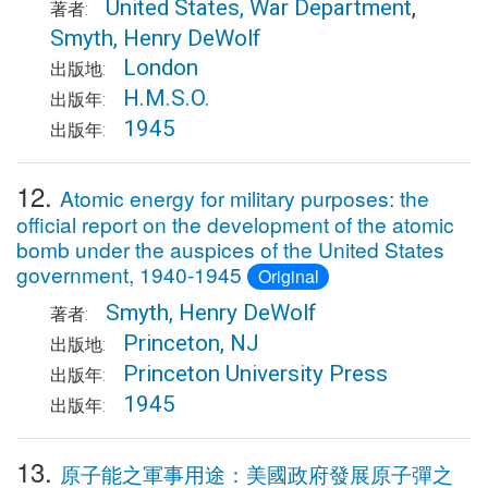
United States, War Department
,
著者:
Smyth, Henry DeWolf
London
出版地:
H.M.S.O.
出版年:
1945
出版年:
12.
Atomic energy for military purposes: the
official report on the development of the atomic
bomb under the auspices of the United States
government, 1940-1945
Original
Smyth, Henry DeWolf
著者:
Princeton, NJ
出版地:
Princeton University Press
出版年:
1945
出版年:
13.
原子能之軍事用途：美國政府發展原子彈之