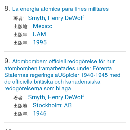
8.
La energía atómica para fines militares
Smyth, Henry DeWolf
著者:
México
出版地:
UAM
出版年:
1995
出版年:
9.
Atombomben: officiell redogörelse för hur
atombomben framarbetades under Förenta
Staternas regerings aUSpicier 1940-1945 med
de officiella brittiska och kanadensiska
redogörelserna som bilaga
Smyth, Henry DeWolf
著者:
Stockholm: AB
出版地:
1946
出版年: