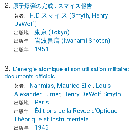
2.
原子爆弾の完成 : スマイス報告
H.D.スマイス
(Smyth, Henry
著者:
DeWolf)
東京
(Tokyo)
出版地:
岩波書店
(Iwanami Shoten)
出版年:
1951
出版年:
3.
L'énergie atomique et son utilisation militaire:
documents officiels
Nahmias, Maurice Elie
,
Louis
著者:
Alexander Turner
,
Henry DeWolf Smyth
Paris
出版地:
Éditions de la Revue d'Optique
出版年:
Théorique et Instrumentale
1946
出版年: