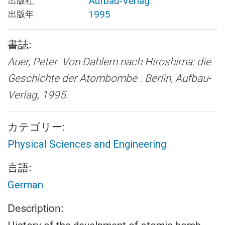
Aufbau-Verlag
出版社:
1995
出版年:
書誌:
Auer, Peter.
Von Dahlem nach Hiroshima: die
Geschichte der Atombombe .
Berlin, Aufbau-
Verlag, 1995.
カテゴリー:
Physical Sciences and Engineering
言語:
German
Description: