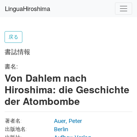
LinguaHiroshima
戻る
書誌情報
書名:
Von Dahlem nach
Hiroshima: die Geschichte
der Atombombe
Auer, Peter
著者名:
Berlin
出版地名: