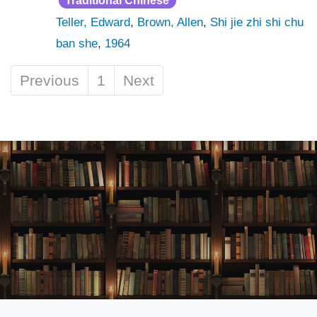
Traditional Chinese
Teller, Edward
,
Brown, Allen
,
Shi jie zhi shi chu
ban she
,
1964
Previous
1
Next