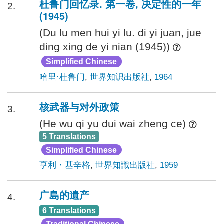
杜鲁门回忆录. 第一卷, 决定性的一年
2.
(1945)
(Du lu men hui yi lu. di yi juan, jue
ding xing de yi nian (1945))
Simplified Chinese
哈里·杜鲁门
,
世界知识出版社
,
1964
核武器与对外政策
3.
(He wu qi yu dui wai zheng ce)
5 Translations
Simplified Chinese
亨利・基辛格
,
世界知識出版社
,
1959
广島的遺产
4.
6 Translations