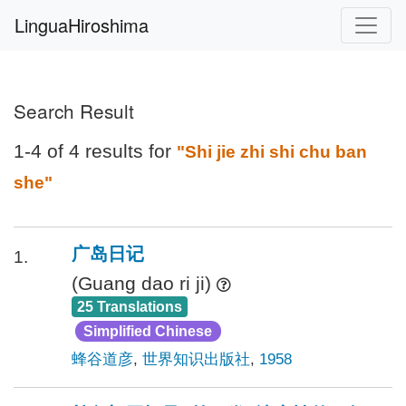
LinguaHiroshima
Search Result
1-4 of 4 results for
"Shi jie zhi shi chu ban
she"
广岛日记
1.
(Guang dao ri ji)
25 Translations
Simplified Chinese
蜂谷道彦
,
世界知识出版社
,
1958