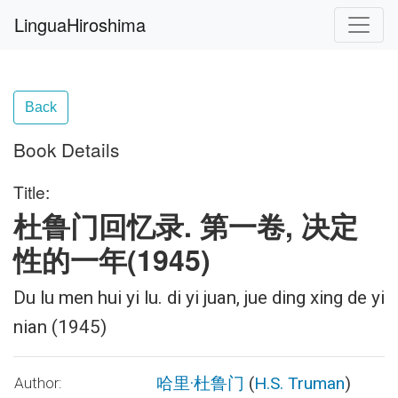
LinguaHiroshima
Back
Book Details
Title:
杜鲁门回忆录. 第一卷, 决定
性的一年(1945)
Du lu men hui yi lu. di yi juan, jue ding xing de yi
nian (1945)
哈里·杜鲁门
(
H.S. Truman
)
Author: