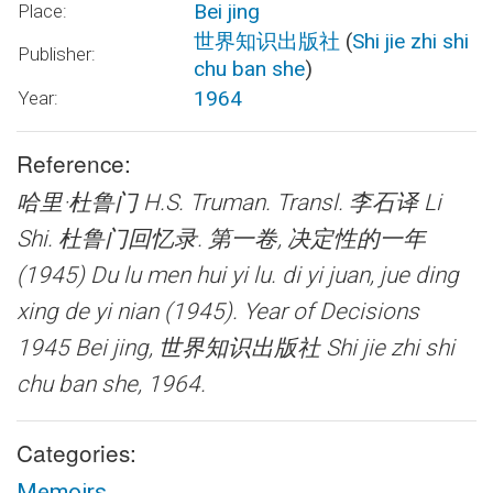
Bei jing
Place:
世界知识出版社
(
Shi jie zhi shi
Publisher:
chu ban she
)
1964
Year:
Reference:
哈里·杜鲁门 H.S. Truman. Transl. 李石译 Li
Shi.
杜鲁门回忆录. 第一卷, 决定性的一年
(1945) Du lu men hui yi lu. di yi juan, jue ding
xing de yi nian (1945). Year of Decisions
1945
Bei jing, 世界知识出版社 Shi jie zhi shi
chu ban she, 1964.
Categories:
Memoirs