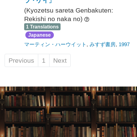
(Kyozetsu sareta Genbakuten:
Rekishi no naka no)
1 Translations
Japanese
マーティン・ハーウイット
,
みすず書房
,
1997
Previous
1
Next