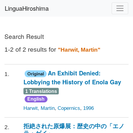
LinguaHiroshima
Search Result
1-2 of 2 results for
"Harwit, Martin"
An Exhibit Denied:
Original
1.
Lobbying the History of Enola Gay
1 Translations
English
Harwit, Martin
,
Copernics
,
1996
拒絶された原爆展：歴史の中の「エノ
2.
ラ・ゲイ」