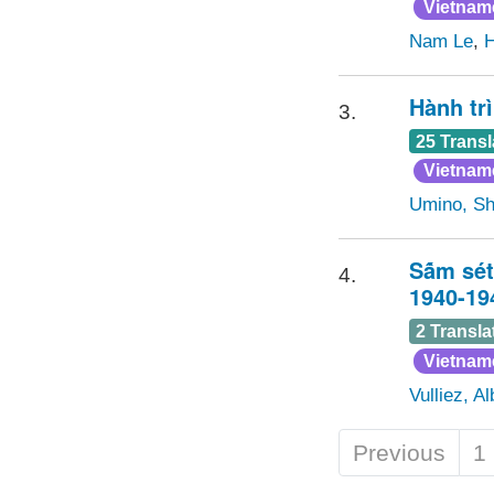
Vietnam
Nam Le
,
H
Hành tr
3.
25 Transl
Vietnam
Umino, Sh
Sá̂m sé
4.
1940-19
2 Transla
Vietnam
Vulliez, Al
Previous
1