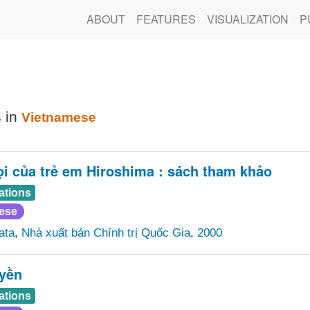
ABOUT
FEATURES
VISUALIZATION
P
s in
Vietnamese
ọi của trẻ em Hiroshima : sách tham khảo
ations
ese
ata
,
Nhà xuất bản Chính trị Quốc Gia
,
2000
ền
ations