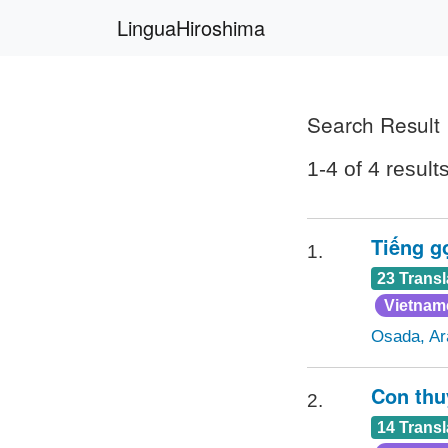
LinguaHiroshima
Search Result
1-4 of 4 result
Tiếng g
1.
23 Transl
Vietnam
Osada, Ar
Con thuy
2.
14 Transl