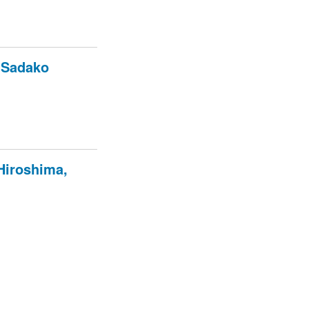
a Sadako
n Hiroshima,