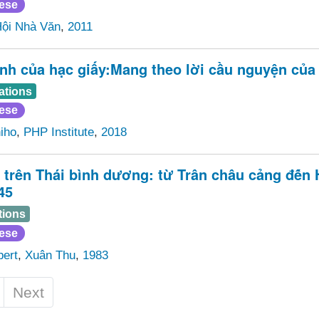
ese
ội Nhà Văn
,
2011
ình của hạc giấy:Mang theo lời cầu nguyện củ
ations
ese
iho
,
PHP Institute
,
2018
t trên Thái bình dương: từ Trân châu cảng đé̂
45
tions
ese
bert
,
Xuân Thu
,
1983
Next