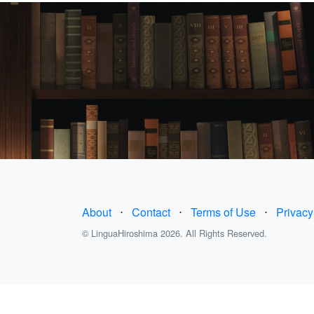
About
⋅
Contact
⋅
Terms of Use
⋅
Privacy
© LinguaHiroshima 2026. All Rights Reserved.