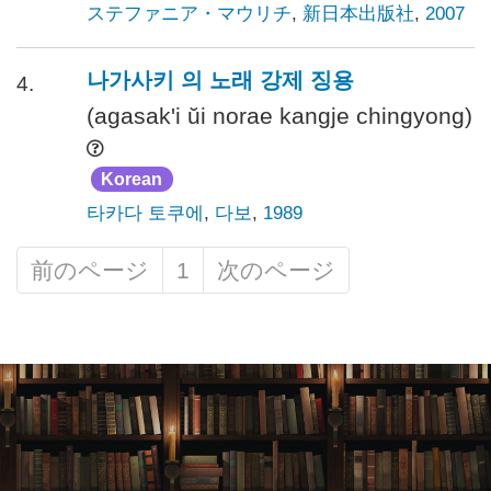
ステファニア・マウリチ
,
新日本出版社
,
2007
나가사키 의 노래 강제 징용
4.
(agasak'i ŭi norae kangje chingyong)
Korean
타카다 토쿠에
,
다보
,
1989
前のページ
1
次のページ