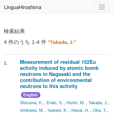
LinguaHiroshima
検索結果
4 件のうち 1-4 件
"Takada, J."
Measurement of residual 152Eu
1.
activity induced by atomic bomb
neutrons in Nagasaki and the
contribution of environmental
neutrons to this activity
English
Shizuma, K.
,
Endo, S.
,
Hoshi, M.
,
Takada, J.
,
Ishikawa, M.
,
Iwatani, K.
,
Hasai, H.
,
Oka, T.
,