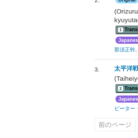
2.
(Orizur
kyuyuta
Trans
1
Japane
那須正幹
太平洋戦
3.
(Taihei
Trans
2
Japane
ピーター
前のページ