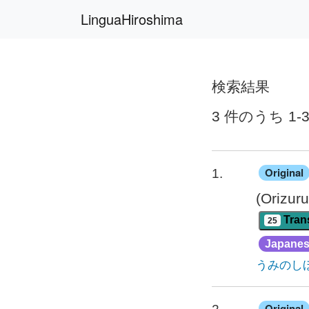
LinguaHiroshima
検索結果
3 件のうち 1-
Original
1.
(Orizuru
Trans
25
Japane
うみのし
Original