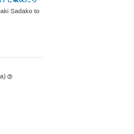
saki Sadako to
ta)