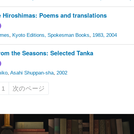
 Hiroshimas: Poems and translations
ames
,
Kyoto Editions, Spokesman Books
,
1983, 2004
rom the Seasons: Selected Tanka
iko
,
Asahi Shuppan-sha
,
2002
1
次のページ