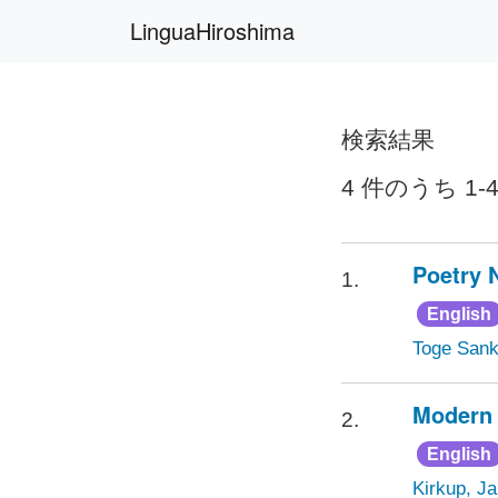
LinguaHiroshima
検索結果
4 件のうち 1-
Poetry 
1.
English
Toge Sank
Modern 
2.
English
Kirkup, J