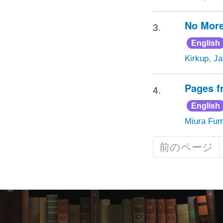
No More
3.
English
Kirkup, J
Pages f
4.
English
Miura Fum
前のページ