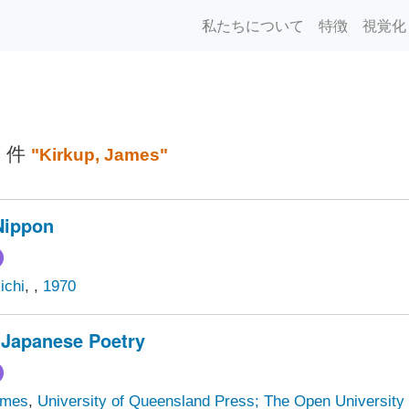
私たちについて
特徴
視覚化
4 件
"Kirkup, James"
Nippon
ichi
,
,
1970
Japanese Poetry
ames
,
University of Queensland Press; The Open University