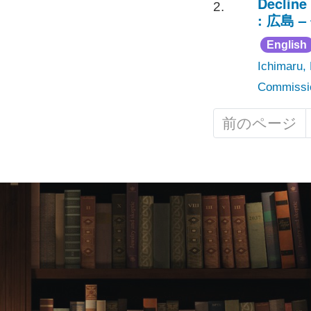
Declin
2.
: 広島 
English
Ichimaru, 
Commissi
前のページ