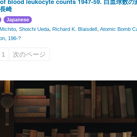
e of blood leukocyte counts 1947-59. 白血球数
– 長崎
Japanese
Michito
,
Shoichi Ueda
,
Richard K. Blaisdell
,
Atomic Bomb Ca
on
,
196-?
1
次のページ