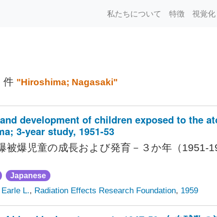
私たちについて
特徴
視覚化
2 件
"Hiroshima; Nagasaki"
and development of children exposed to the a
ma; 3-year study, 1951-53
爆被爆児童の成長および発育－３か年（1951-19
Japanese
Earle L.
,
Radiation Effects Research Foundation
,
1959