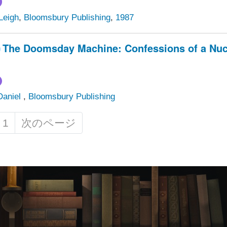
Leigh
,
Bloomsbury Publishing
,
1987
The Doomsday Machine: Confessions of a Nuc
Daniel
,
Bloomsbury Publishing
1
次のページ