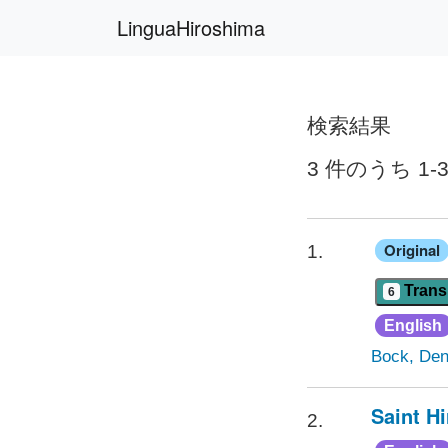
LinguaHiroshima
検索結果
3 件のうち 1-
Original
1.
Trans
6
English
Bock, Den
Saint H
2.