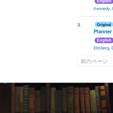
English
Kennedy, 
Original
3.
Planner
English
Ellsberg, 
前のページ