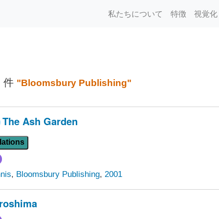
私たちについて
特徴
視覚化
3 件
"Bloomsbury Publishing"
The Ash Garden
lations
nis
,
Bloomsbury Publishing
,
2001
iroshima